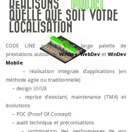
RÉALISONS
PROJET
QUELLE QUE SOIT VOTRE
LOCALISATION
CODE LINE propose une large palette de
prestations autour de
WinDev
,
WebDev
et
WinDev
Mobile
:
– réalisation intégrale d’applications (en
méthode agile ou traditionnelle)
– design UI/UX
– reprise d’existant, maintenance (TMA) et
évolutions
– POC (Proof Of Concept)
– audit technique et préconisations
– optimisation des performances de vos