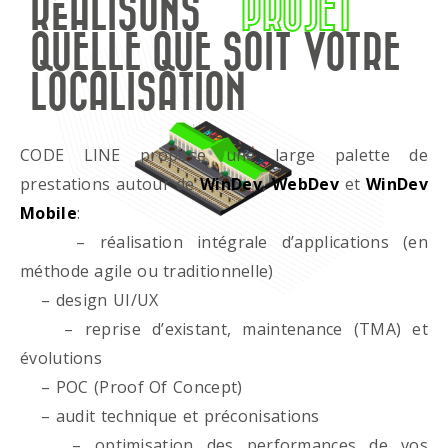
RÉALISONS
PROJET
QUELLE QUE SOIT VOTRE
LOCALISATION
CODE LINE propose une large palette de
prestations autour de
WinDev
,
WebDev
et
WinDev
Mobile
:
– réalisation intégrale d’applications (en
méthode agile ou traditionnelle)
– design UI/UX
– reprise d’existant, maintenance (TMA) et
évolutions
– POC (Proof Of Concept)
– audit technique et préconisations
– optimisation des performances de vos