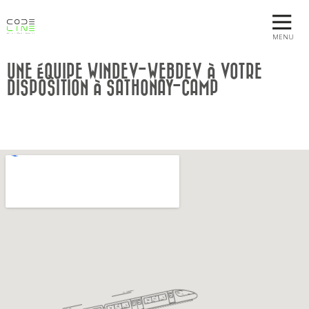
MENU
UNE ÉQUIPE WINDEV-WEBDEV À VOTRE
DISPOSITION À SATHONAY-CAMP