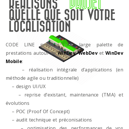
RÉALISONS
PROJET
QUELLE QUE SOIT VOTRE
LOCALISATION
CODE LINE propose une large palette de
prestations autour de
WinDev
,
WebDev
et
WinDev
Mobile
:
– réalisation intégrale d’applications (en
méthode agile ou traditionnelle)
– design UI/UX
– reprise d’existant, maintenance (TMA) et
évolutions
– POC (Proof Of Concept)
– audit technique et préconisations
– optimisation des performances de vos