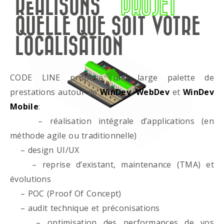
RÉALISONS
PROJET
QUELLE QUE SOIT VOTRE
LOCALISATION
CODE LINE propose une large palette de
prestations autour de
WinDev
,
WebDev
et
WinDev
Mobile
:
– réalisation intégrale d’applications (en
méthode agile ou traditionnelle)
– design UI/UX
– reprise d’existant, maintenance (TMA) et
évolutions
– POC (Proof Of Concept)
– audit technique et préconisations
– optimisation des performances de vos