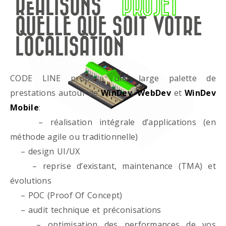
RÉALISONS
PROJET
QUELLE QUE SOIT VOTRE
LOCALISATION
CODE LINE propose une large palette de
prestations autour de
WinDev
,
WebDev
et
WinDev
Mobile
:
– réalisation intégrale d’applications (en
méthode agile ou traditionnelle)
– design UI/UX
– reprise d’existant, maintenance (TMA) et
évolutions
– POC (Proof Of Concept)
– audit technique et préconisations
– optimisation des performances de vos