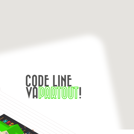
CODE LINE
VA
PARTOUT
!