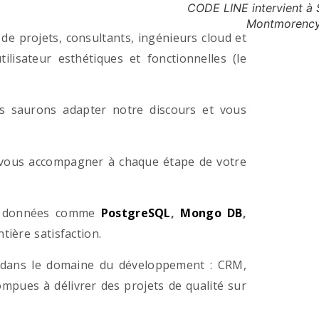
CODE LINE intervient à 
Montmorenc
e projets, consultants, ingénieurs cloud et
lisateur esthétiques et fonctionnelles (le
us saurons adapter notre discours et vous
a vous accompagner à chaque étape de votre
e données comme
PostgreSQL
,
Mongo DB
,
ière satisfaction.
 dans le domaine du développement : CRM,
pues à délivrer des projets de qualité sur