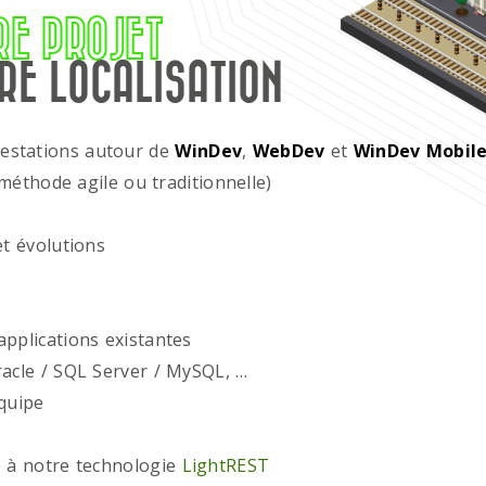
RE PROJET
RE LOCALISATION
restations autour de
WinDev
,
WebDev
et
WinDev Mobil
méthode agile ou traditionnelle)
t évolutions
plications existantes
acle / SQL Server / MySQL, …
quipe
 à notre technologie
LightREST