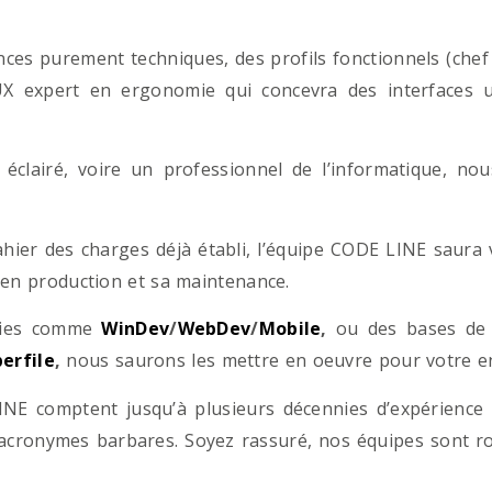
es purement techniques, des profils fonctionnels (chef d
/UX expert en ergonomie qui concevra des interfaces uti
éclairé, voire un professionnel de l’informatique, no
hier des charges déjà établi, l’équipe CODE LINE saur
 en production et sa maintenance.
ogies comme
WinDev
/
WebDev
/
Mobile
,
ou des bases d
erfile
,
nous saurons les mettre en oeuvre pour votre ent
NE comptent jusqu’à plusieurs décennies d’expérience
acronymes barbares. Soyez rassuré, nos équipes sont rom