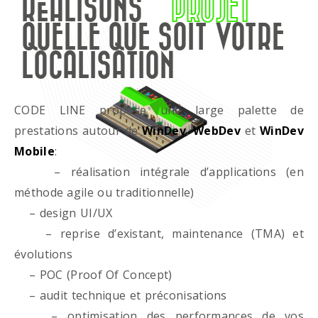
RÉALISONS
PROJET
QUELLE QUE SOIT VOTRE
LOCALISATION
CODE LINE propose une large palette de
prestations autour de
WinDev
,
WebDev
et
WinDev
Mobile
:
– réalisation intégrale d’applications (en
méthode agile ou traditionnelle)
– design UI/UX
– reprise d’existant, maintenance (TMA) et
évolutions
– POC (Proof Of Concept)
– audit technique et préconisations
– optimisation des performances de vos