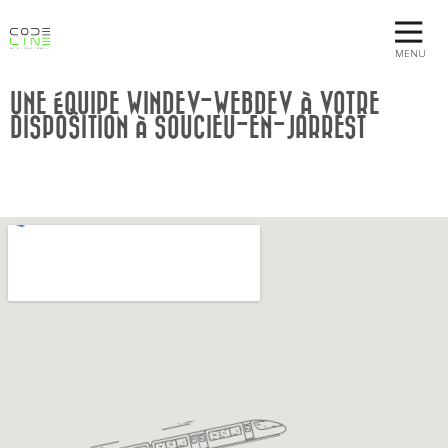
MENU
UNE ÉQUIPE WINDEV-WEBDEV À VOTRE
DISPOSITION À SOUCIEU-EN-JARREST