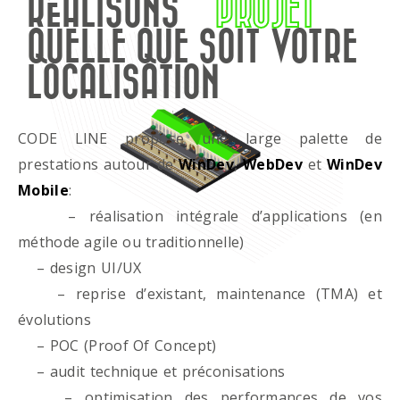
RÉALISONS
PROJET
QUELLE QUE SOIT VOTRE
LOCALISATION
CODE LINE propose une large palette de
prestations autour de
WinDev
,
WebDev
et
WinDev
Mobile
:
– réalisation intégrale d’applications (en
méthode agile ou traditionnelle)
– design UI/UX
– reprise d’existant, maintenance (TMA) et
évolutions
– POC (Proof Of Concept)
– audit technique et préconisations
– optimisation des performances de vos