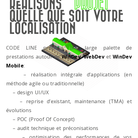
RÉALISONS
PROJET
QUELLE QUE SOIT VOTRE
LOCALISATION
CODE LINE propose une large palette de
prestations autour de
WinDev
,
WebDev
et
WinDev
Mobile
:
– réalisation intégrale d’applications (en
méthode agile ou traditionnelle)
– design UI/UX
– reprise d’existant, maintenance (TMA) et
évolutions
– POC (Proof Of Concept)
– audit technique et préconisations
– optimisation des performances de vos