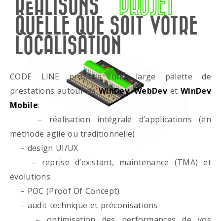
RÉALISONS
PROJET
QUELLE QUE SOIT VOTRE
LOCALISATION
CODE LINE propose une large palette de
prestations autour de
WinDev
,
WebDev
et
WinDev
Mobile
:
– réalisation intégrale d’applications (en
méthode agile ou traditionnelle)
– design UI/UX
– reprise d’existant, maintenance (TMA) et
évolutions
– POC (Proof Of Concept)
– audit technique et préconisations
– optimisation des performances de vos