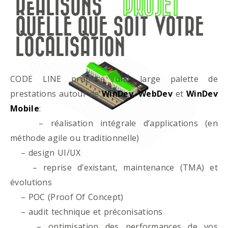
RÉALISONS
PROJET
QUELLE QUE SOIT VOTRE
LOCALISATION
CODE LINE propose une large palette de
prestations autour de
WinDev
,
WebDev
et
WinDev
Mobile
:
– réalisation intégrale d’applications (en
méthode agile ou traditionnelle)
– design UI/UX
– reprise d’existant, maintenance (TMA) et
évolutions
– POC (Proof Of Concept)
– audit technique et préconisations
– optimisation des performances de vos