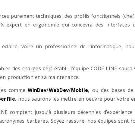
es purement techniques, des profils fonctionnels (chef d
/UX expert en ergonomie qui concevra des interfaces uti
éclairé, voire un professionnel de l’informatique, no
hier des charges déjà établi, l’équipe CODE LINE saur
 en production et sa maintenance.
ogies comme
WinDev
/
WebDev
/
Mobile
,
ou des bases d
erfile
,
nous saurons les mettre en oeuvre pour votre ent
NE comptent jusqu’à plusieurs décennies d’expérience
acronymes barbares. Soyez rassuré, nos équipes sont rom