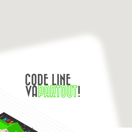
CODE LINE
VA
PARTOUT
!