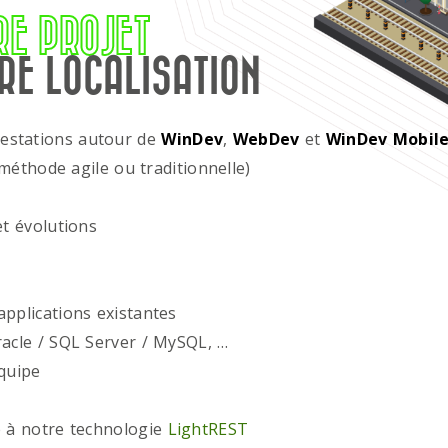
RE PROJET
RE LOCALISATION
restations autour de
WinDev
,
WebDev
et
WinDev Mobil
méthode agile ou traditionnelle)
t évolutions
plications existantes
acle / SQL Server / MySQL, …
quipe
 à notre technologie
LightREST