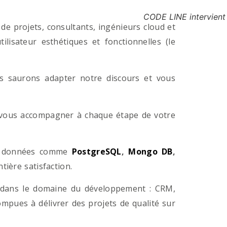
CODE LINE intervient
e projets, consultants, ingénieurs cloud et
lisateur esthétiques et fonctionnelles (le
us saurons adapter notre discours et vous
a vous accompagner à chaque étape de votre
e données comme
PostgreSQL
,
Mongo DB
,
ière satisfaction.
 dans le domaine du développement : CRM,
pues à délivrer des projets de qualité sur