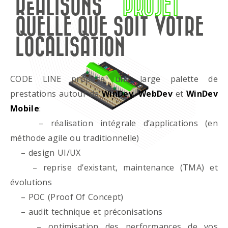
RÉALISONS
PROJET
QUELLE QUE SOIT VOTRE
LOCALISATION
CODE LINE propose une large palette de
prestations autour de
WinDev
,
WebDev
et
WinDev
Mobile
:
– réalisation intégrale d’applications (en
méthode agile ou traditionnelle)
– design UI/UX
– reprise d’existant, maintenance (TMA) et
évolutions
– POC (Proof Of Concept)
– audit technique et préconisations
– optimisation des performances de vos