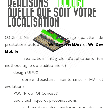
RÉALISONS
PROJET
QUELLE QUE SOIT VOTRE
LOCALISATION
CODE LINE propose une large palette de
prestations autour de
WinDev
,
WebDev
et
WinDev
Mobile
:
– réalisation intégrale d’applications (en
méthode agile ou traditionnelle)
– design UI/UX
– reprise d’existant, maintenance (TMA) et
évolutions
– POC (Proof Of Concept)
– audit technique et préconisations
– optimisation des performances de vos