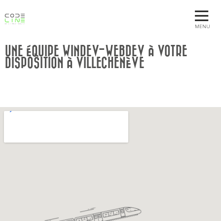
MENU
UNE ÉQUIPE WINDEV-WEBDEV À VOTRE
DISPOSITION À VILLECHENÈVE