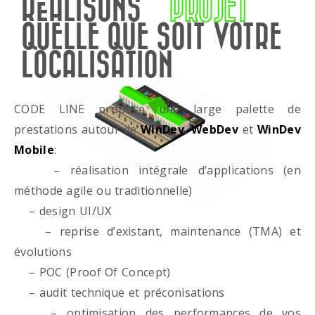
RÉALISONS
PROJET
QUELLE QUE SOIT VOTRE
LOCALISATION
CODE LINE propose une large palette de
prestations autour de
WinDev
,
WebDev
et
WinDev
Mobile
:
– réalisation intégrale d’applications (en
méthode agile ou traditionnelle)
– design UI/UX
– reprise d’existant, maintenance (TMA) et
évolutions
– POC (Proof Of Concept)
– audit technique et préconisations
– optimisation des performances de vos