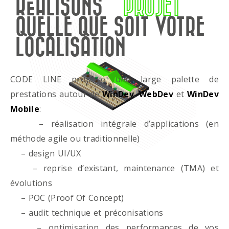
RÉALISONS
PROJET
QUELLE QUE SOIT VOTRE
LOCALISATION
CODE LINE propose une large palette de
prestations autour de
WinDev
,
WebDev
et
WinDev
Mobile
:
– réalisation intégrale d’applications (en
méthode agile ou traditionnelle)
– design UI/UX
– reprise d’existant, maintenance (TMA) et
évolutions
– POC (Proof Of Concept)
– audit technique et préconisations
– optimisation des performances de vos